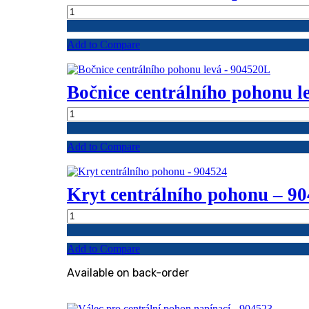
Bočnice
centrálního
pohonu
Add to Compare
-
motorová
-
904520M
Bočnice centrálního pohonu l
quantity
Bočnice
centrálního
pohonu
Add to Compare
levá
-
904520L
quantity
Kryt centrálního pohonu – 9
Kryt
centrálního
pohonu
Add to Compare
-
904524
Available on back-order
quantity