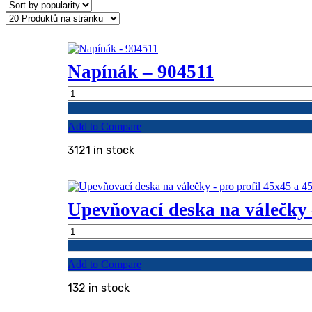
popularity
Napínák – 904511
Napínák
-
904511
Add to Compare
quantity
3121 in stock
Upevňovací deska na válečky 
Upevňovací
deska
na
Add to Compare
válečky
-
132 in stock
pro
profil