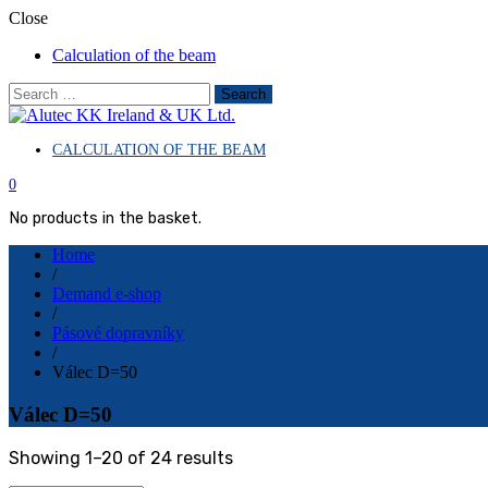
Close
Calculation of the beam
Search
for:
CALCULATION OF THE BEAM
Aluminum and construction systems
Alutec KK Ireland & UK Ltd.
0
No products in the basket.
Home
/
Demand e-shop
/
Pásové dopravníky
/
Válec D=50
Válec D=50
Sorted
Showing 1–20 of 24 results
by