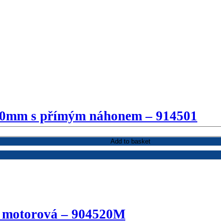
50mm s přímým náhonem – 914501
Add to basket
– motorová – 904520M