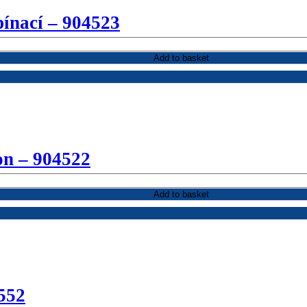
pínací – 904523
Add to basket
on – 904522
Add to basket
552