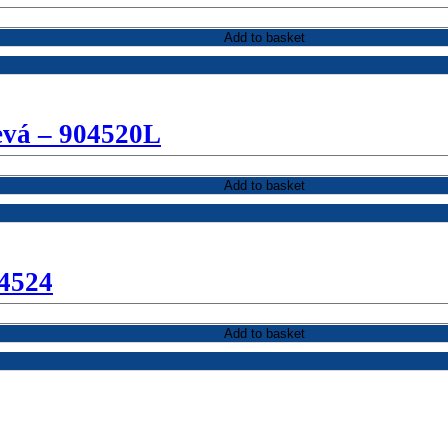
Add to basket
evá – 904520L
Add to basket
04524
Add to basket