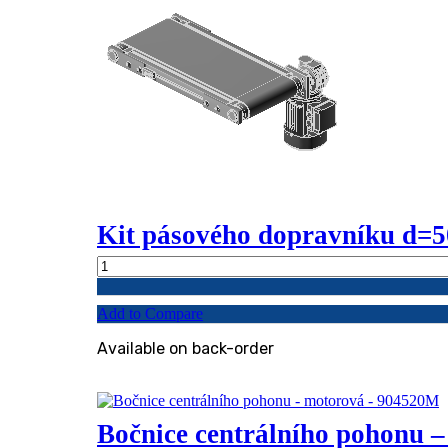
Kit pásového dopravníku d=
Kit
pásového
dopravníku
Add to Compare
d=50mm
s
Available on back-order
přímým
náhonem
-
914501
quantity
Bočnice centrálního pohonu 