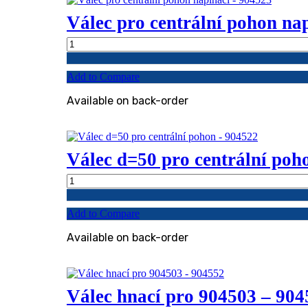
Válec pro centrální pohon na
Válec
pro
centrální
Add to Compare
pohon
napínací
Available on back-order
-
904523
quantity
Válec d=50 pro centrální poh
Válec
d=50
pro
Add to Compare
centrální
pohon
Available on back-order
-
904522
quantity
Válec hnací pro 904503 – 904