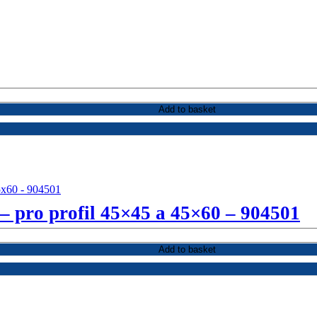
Add to basket
– pro profil 45×45 a 45×60 – 904501
Add to basket