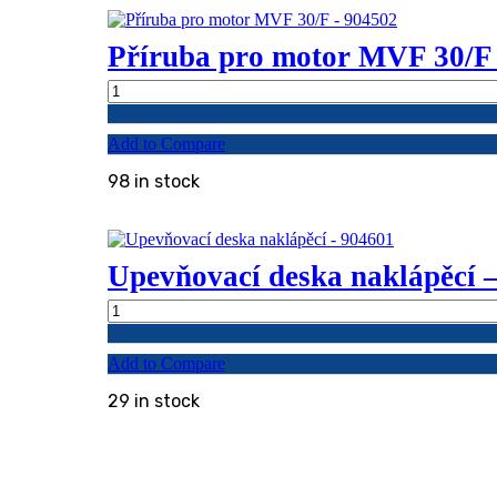
45x45
a
45x60
Příruba pro motor MVF 30/F
-
904501
Příruba
quantity
pro
motor
Add to Compare
MVF
30/F
98 in stock
-
904502
quantity
Upevňovací deska naklápěcí 
Upevňovací
deska
naklápěcí
Add to Compare
-
904601
29 in stock
quantity