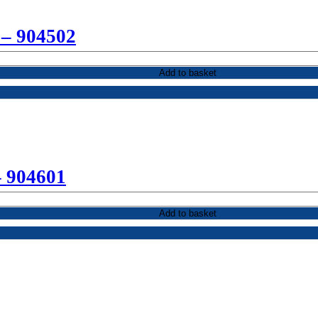
 – 904502
Add to basket
– 904601
Add to basket