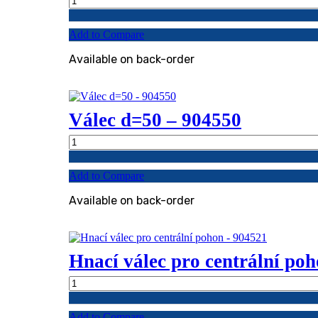
d=50
pro
Add to Compare
MVF
30/F
Available on back-order
-
904551
quantity
Válec d=50 – 904550
Válec
d=50
-
Add to Compare
904550
quantity
Available on back-order
Hnací válec pro centrální po
Hnací
válec
pro
Add to Compare