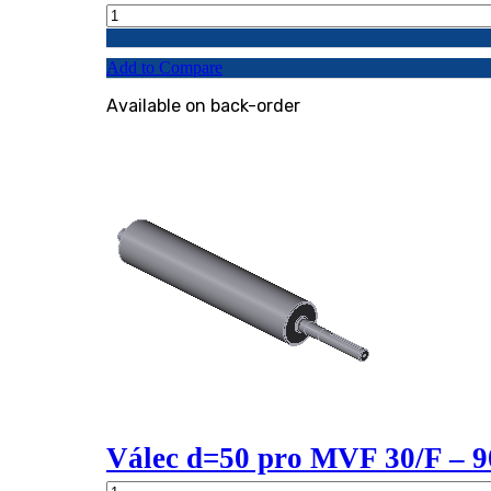
Válec
hnací
pro
Add to Compare
904503
-
Available on back-order
904552
quantity
Válec d=50 pro MVF 30/F – 
Válec